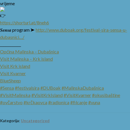
vrijeme
https://shorturl.at/8neh6
𝑺𝒆𝒏𝒔𝒂 program ➤
http://www.duboak.org/festival-sira-sensa-u-
dubasnici…/
____________
Općina Malinska – Dubašnica
Visit Malinska – Krk island
Visit Krk island
Visit Kvarner
BlueSheep
#Sensa
#festivalsira
#DUBoak
#MalinskaDubašnica
#VisitMalinska
#VisitKrkIsland
#VisitKvarner
#okusibaštine
#ovčarstvo
#krčkaovca
#radionica
#filcanje
#vuna
Kategorija:
Uncategorized