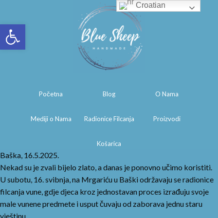
Croatian
Open toolbar
Početna
Blog
O Nama
Mediji o Nama
Radionice Filcanja
Proizvodi
Košarica
Baška, 16.5.2025.
Nekad su je zvali bijelo zlato, a danas je ponovno učimo koristiti.
U subotu, 16. svibnja, na Mrgariću u Baški održavaju se radionice
filcanja vune, gdje djeca kroz jednostavan proces izrađuju svoje
male vunene predmete i usput čuvaju od zaborava jednu staru
vještinu.