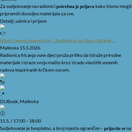
Za sudjelovanje na radionici 𝐩𝐨𝐭𝐫𝐞𝐛𝐧𝐚 𝐣𝐞 𝐩𝐫𝐢𝐣𝐚𝐯𝐚 kako bismo mogli
pripremiti dovoljno materijala za sve.
Detalji, satnica i prijave
https://www.crnaovca.hr/…/radionica-za-djecu-filcanje…
Malinska 15.5.2026.
Radionica filcanja vune djeci pruža priliku da istraže prirodne
materijale i izraze svoju maštu kroz izradu vlastitih vunenih
radova inspiriranih krčkom ovcom.
DUBoak, Malinska
15.5. / 17:00 – 18:00
Sudjelovanje je besplatno, a broj mjesta ograničen – 𝐩𝐫𝐢𝐣𝐚𝐯𝐢𝐭𝐞 𝐬𝐞 na