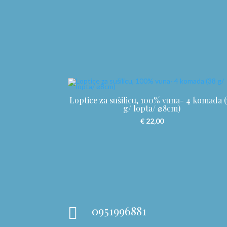
Loptice za sušilicu, 100% vuna- 4 komada (
g/ lopta/ ⌀8cm)
€
22,00
0951996881
