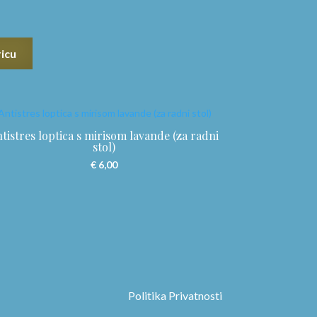
icu
tistres loptica s mirisom lavande (za radni
stol)
€
6,00
Politika Privatnosti