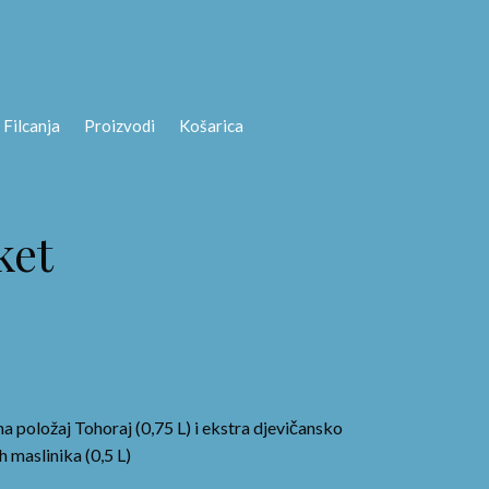
 Filcanja
Proizvodi
Košarica
ket
položaj Tohoraj (0,75 L) i ekstra djevičansko
h maslinika (0,5 L)