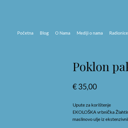
Početna
Blog
O Nama
Mediji o nama
Radionice
Poklon pa
€
35,00
Upute za korištenje
EKOLOŠKA vrbnička Žlahtina 
maslinovo ulje iz ekstenzivni